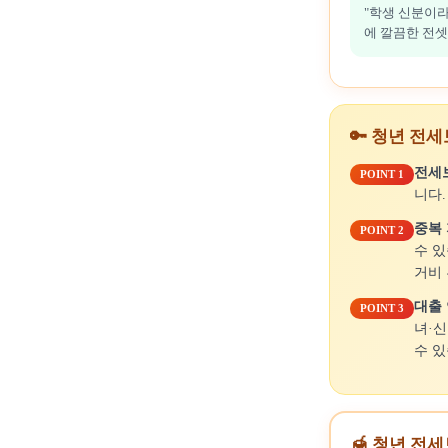
"학생 신분이라
에 깔끔한 전셋
🔑 청년 전
전세
POINT 1
니다.
중복
POINT 2
수 있
거비
대출 
POINT 3
녀·
수 있
🍯 청년 전세