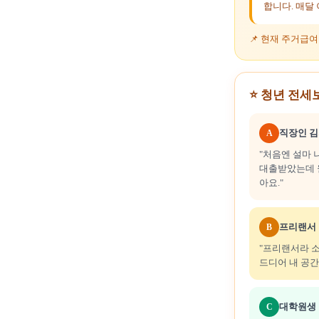
합니다. 매달
📌 현재 주거급
⭐ 청년 전세
직장인 김지
A
"처음엔 설마 
대출받았는데 월
아요."
프리랜서 박
B
"프리랜서라 
드디어 내 공간
대학원생 이
C