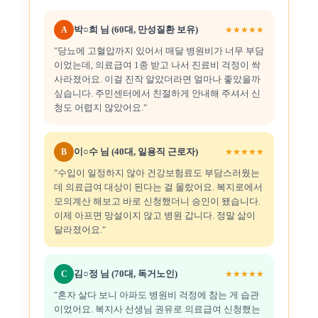
박○희 님 (60대, 만성질환 보유)
A
★★★★★
"당뇨에 고혈압까지 있어서 매달 병원비가 너무 부담
이었는데, 의료급여 1종 받고 나서 진료비 걱정이 싹
사라졌어요. 이걸 진작 알았더라면 얼마나 좋았을까
싶습니다. 주민센터에서 친절하게 안내해 주셔서 신
청도 어렵지 않았어요."
이○수 님 (40대, 일용직 근로자)
B
★★★★★
"수입이 일정하지 않아 건강보험료도 부담스러웠는
데 의료급여 대상이 된다는 걸 몰랐어요. 복지로에서
모의계산 해보고 바로 신청했더니 승인이 됐습니다.
이제 아프면 망설이지 않고 병원 갑니다. 정말 삶이
달라졌어요."
김○정 님 (70대, 독거노인)
C
★★★★★
"혼자 살다 보니 아파도 병원비 걱정에 참는 게 습관
이었어요. 복지사 선생님 권유로 의료급여 신청했는