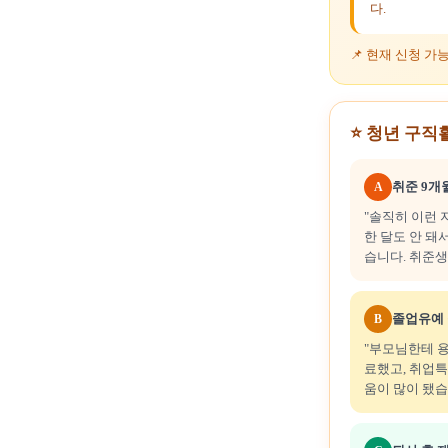
다.
📌 현재 신청 가
⭐ 청년 구직
취준 9개월
A
"솔직히 이런 
한 달도 안 돼
습니다. 취준생
졸업유예 중
B
"부모님한테 용
료했고, 취업특
움이 많이 됐습