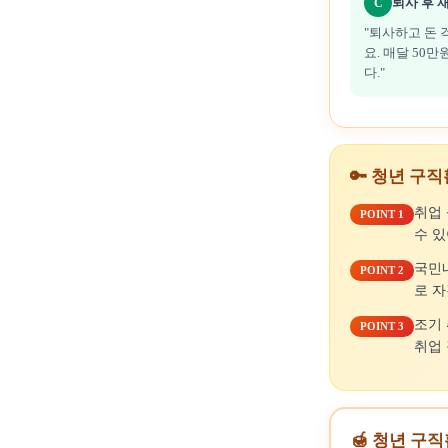
퇴사 후 재
C
"퇴사하고 돈 
요. 매달 50
다."
🔑 청년 구
취업 
POINT 1
수 있
국민
POINT 2
로 자
조기 
POINT 3
취업 
🍯 청년 구직