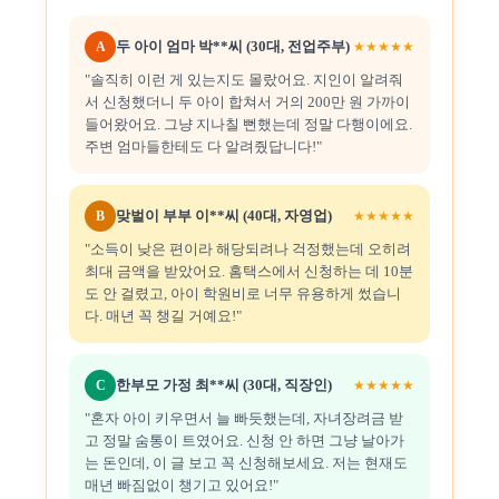
두 아이 엄마 박**씨 (30대, 전업주부)
A
★★★★★
"솔직히 이런 게 있는지도 몰랐어요. 지인이 알려줘
서 신청했더니 두 아이 합쳐서 거의 200만 원 가까이
들어왔어요. 그냥 지나칠 뻔했는데 정말 다행이에요.
주변 엄마들한테도 다 알려줬답니다!"
맞벌이 부부 이**씨 (40대, 자영업)
B
★★★★★
"소득이 낮은 편이라 해당되려나 걱정했는데 오히려
최대 금액을 받았어요. 홈택스에서 신청하는 데 10분
도 안 걸렸고, 아이 학원비로 너무 유용하게 썼습니
다. 매년 꼭 챙길 거예요!"
한부모 가정 최**씨 (30대, 직장인)
C
★★★★★
"혼자 아이 키우면서 늘 빠듯했는데, 자녀장려금 받
고 정말 숨통이 트였어요. 신청 안 하면 그냥 날아가
는 돈인데, 이 글 보고 꼭 신청해보세요. 저는 현재도
매년 빠짐없이 챙기고 있어요!"