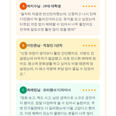
박지수님 · 20대 대학생
A
★★★★★
"솔직히 처음엔 반신반의했는데, 신청하고 나서 진짜
15만원이 딱 들어오더라고요. 뮤지컬 보고 싶었는데
티켓값 걱정 없이 예매할 수 있어서 너무 좋았어요.
진작에 알았으면 훨씬 많이 썼을 텐데!"
이민준님 · 직장인 3년차
B
★★★★★
"신청 과정이 생각보다 훨씬 간단했어요. 10분도 안
걸렸는데 바우처가 발급됐고, 바로 전시회 예매에 썼
어요. 평소에 문화생활 하고 싶어도 비용 때문에 망
설였는데, 이 패스 덕분에 부담 없이 즐길 수 있었어
요."
최예린님 · 프리랜서 디자이너
C
★★★★★
"영화 보고, 책도 사고, 남은 금액으로 소규모 공연까
지 봤어요. 정말 다양하게 쓸 수 있어서 놀랐어요. 주
변 친구들한테도 다 알려줬는데 다들 고맙다고 했어
요. 이런 혜택이 있는지 몰랐다는 분들이 너무 많더