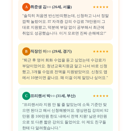
취준생 김○○ (26세, 서울)
A
★★★★★
"솔직히 처음엔 반신반의했는데, 신청하고 나서 정말
깜짝 놀랐어요. IT 자격증 강의 수강료 78만원이 그
대로 지원됐고, 덕분에 부담 없이 공부해서 최근에
취업도 성공했습니다. 이거 모르면 진짜 손해예요!"
직장인 이○○ (29세, 경기)
B
★★★★★
"퇴근 후 영어 회화 수업을 듣고 싶었는데 수강료가
부담이었어요. 청년교육지원금 알고 나서 바로 신청
했고, 3개월 수업료 전액을 지원받았어요. 신청도 앱
에서 10분이면 끝나요. 왜 이걸 이제 알았나 싶어요."
프리랜서 박○○ (31세, 부산)
C
★★★★★
"프리랜서라 지원 안 될 줄 알았는데 소득 기준만 맞
으면 된다고 해서 신청해봤어요. 영상편집 강의비 92
만원 중 100만원 한도 내에서 전액 지원! 남은 8만원
으로 또 다른 짧은 강의도 들었어요. 이 제도 친구들
한테 다 알려줬습니다."